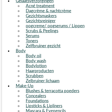
Gelaatsverzorgingen
Acné treatment
Dagcrème & nachtcrème
Gezichtsmaskers
Gezichtsreiniger
oogcreme/ oogserums / Lippen
Scrubs & Peelings
Serums
Toners
Zelfbruiner gezicht
Body
Body oil
Body wash
Bodylotion
Haarproducten
Scrubben
Zelbruiner lichaam
Make-Up
Blushes & terracotta poeders
Concealers
Foundations
Lipsticks & Lipliners
Mascara & Eyepencils