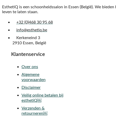
EsthetiQ is een schoonheidssalon in Essen (België). We biede
leven te laten staan.
+32 (0)468 30 95 68
info@esthetiq.be
Kerkeneind 3
2910 Essen, België
Klantenservice
Over ons
Algemene
voorwaarden
Disclaimer
Veilig online betalen bij
esthetiQ￼
Verzenden &
retourneren￼