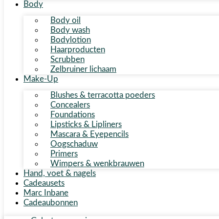
Body
Body oil
Body wash
Bodylotion
Haarproducten
Scrubben
Zelbruiner lichaam
Make-Up
Blushes & terracotta poeders
Concealers
Foundations
Lipsticks & Lipliners
Mascara & Eyepencils
Oogschaduw
Primers
Wimpers & wenkbrauwen
Hand, voet & nagels
Cadeausets
Marc Inbane
Cadeaubonnen