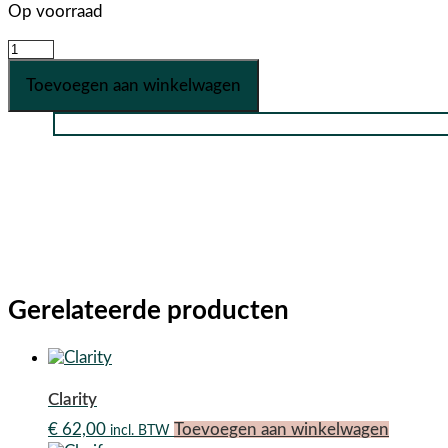
Op voorraad
Combination
Skin
Toevoegen aan winkelwagen
Kit
aantal
Gerelateerde producten
Clarity
€
62,00
Toevoegen aan winkelwagen
incl. BTW